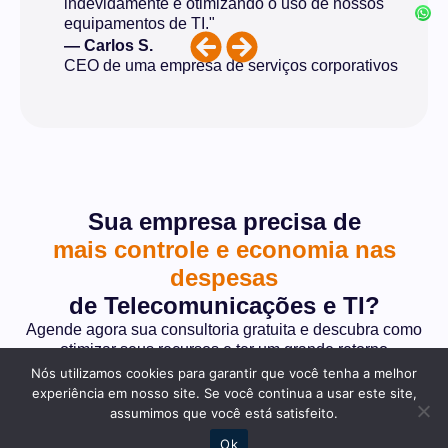
indevidamente e otimizando o uso de nossos
equipamentos de TI."
— Carlos S.
CEO de uma empresa de serviços corporativos
Sua empresa precisa de
mais controle e economia nas
despesas
de Telecomunicações e TI?
Agende agora sua consultoria gratuita e descubra como
otimizar seus recursos e ter um grande retorno
econômico.
Nós utilizamos cookies para garantir que você tenha a melhor
experiência em nosso site. Se você continua a usar este site,
assumimos que você está satisfeito.
QUERO FALAR COM UM ESPECIALISTA AGORA
Ok